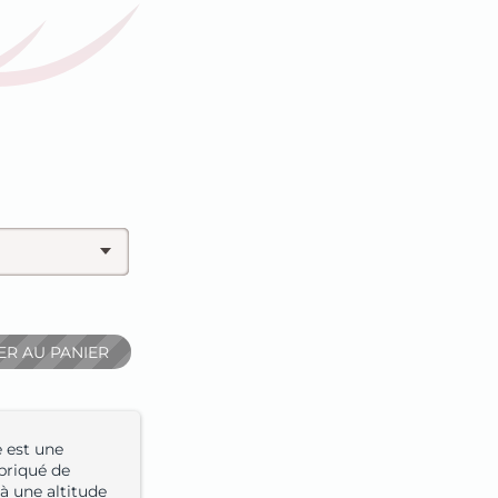
ER AU PANIER
 est une
abriqué de
à une altitude