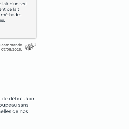
lait d’un seul
nt de lait
es méthodes
es.
?
re commande
u 07/08/2026.
é de début Juin
troupeau sans
nelles de nos