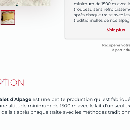
minimum de 1500 m avec le 
troupeau sans refroidisseme
après chaque traite avec l
traditionnelles de nos alpag
Voir plus
Récupérer vot
à partir d
RETOUR
RETOUR
CHARCUTERIES
PTION
LAIT DE VACHE
PLATS ET
alet d’Alpage
est une petite production qui est fabriqu
ACCOMPAGNEMENTS
 une altitude minimum de 1500 m avec le lait d’un seul 
LAIT DE CHÈVRE
 de lait après chaque traite avec les méthodes tradition
DOUCEURS SUCRÉES
LAIT DE BREBIS