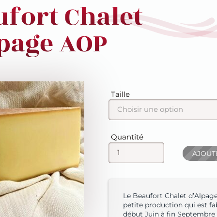
ufort Chalet
lpage AOP
Champ
Taille
Choisir une option
Champ
Quantité
AJOUT
Le Beaufort Chalet d’Alpage
petite production qui est f
début Juin à fin Septembre 