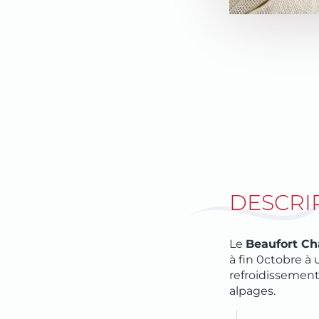
RETOUR
NOS FROMAGES
→
RETOUR
DESCRI
NOS PRODUITS LAITIERS
EARL DE SAINTE AGATHE
NOS VIANDES
Le
Beaufort Ch
à fin 0ctobre à
GAEC DE L’ALIET
refroidissement
NOS PRODUITS ARTISANAUX
→
alpages.
GAEC ALPIN