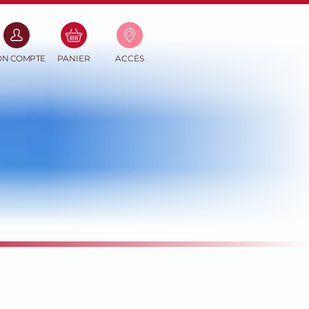
(0
N COMPTE
PANIER
ACCÈS
PRODUITS)
e-mail
asse
Perdu ?
CONNECTER
r un compte