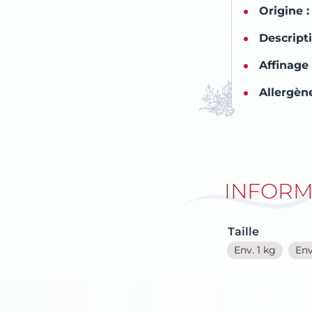
NOS BOISSONS
Origine :
Descripti
NOS PANIERS CADEAUX
Affinage 
Allergèn
INFORM
Taille
Env. 1 kg
Env