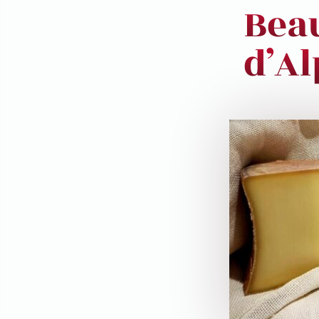
Bea
d’A