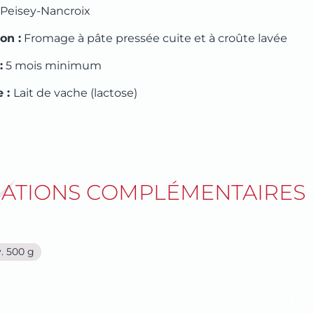
Peisey-Nancroix
SAVONS AU LAIT
on :
Fromage à pâte pressée cuite et à croûte lavée
:
5 mois minimum
e :
Lait de vache (lactose)
ATIONS COMPLÉMENTAIRES
. 500 g