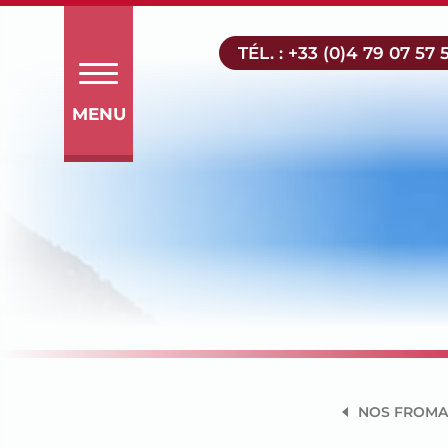
Aller
au
TÉL. : +33 (0)4 79 07 57 
contenu
MENU
NOS FROMA